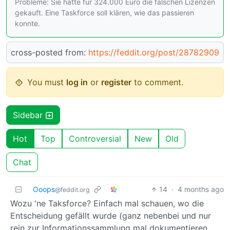
Probleme: Sie hatte für 324.000 Euro die falschen Lizenzen
gekauft. Eine Taskforce soll klären, wie das passieren
konnte.
cross-posted from:
https://feddit.org/post/28782909
You must
log in
or
register
to comment.
Sidebar
Hot
Top
Controversial
New
Old
Chat
Ooops
14
·
4 months ago
@feddit.org
Wozu 'ne Taksforce? Einfach mal schauen, wo die
Entscheidung gefällt wurde (ganz nebenbei und nur
rein zur Informationssammlung mal dokumentieren,