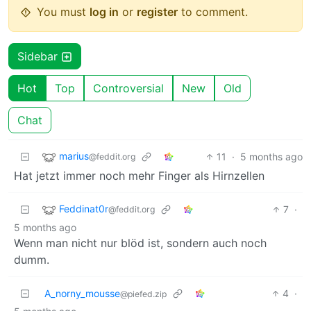
You must
log in
or
register
to comment.
Sidebar
Hot
Top
Controversial
New
Old
Chat
marius
11
·
5 months ago
@feddit.org
Hat jetzt immer noch mehr Finger als Hirnzellen
Feddinat0r
7
·
@feddit.org
5 months ago
Wenn man nicht nur blöd ist, sondern auch noch
dumm.
A_norny_mousse
4
·
@piefed.zip