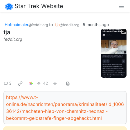
Star Trek Website
Hofmaimaier
to
tja
·
5 months ago
@feddit.org
@feddit.org
tja
feddit.org
3
42
https://www.t-
online.de/nachrichten/panorama/kriminalitaet/id_1006
36142/macheten-hieb-von-chemnitz-neonazi-
bekommt-geldstrafe-finger-abgehackt.html